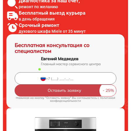
Диагностика за наш счет,
ремонт по желанию
Бесплатный выезд курьера
в день обращения
Срочный ремонт
духового шкафа Miele от 35 минут
Бесплатная консультация со
специалистом
Евгений Медведев
Главный мастер сервисного центра
Оставить заявку
Нажимая на кнопку "Оставить заявку" Вы соглашаетесь c
политикой
конфиденциальности