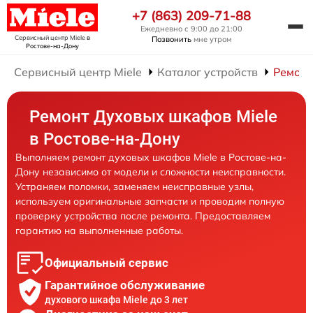
+7 (863) 209-71-88
Ежедневно с 9:00 до 21:00
Сервисный центр Miele
в
Позвонить
мне утром
Ростове-на-Дону
Сервисный центр Miele
Каталог устройств
Ремонт
Ремонт Духовых шкафов Miele
в Ростове-на-Дону
Выполняем ремонт духовых шкафов Miele в Ростове-на-
Дону независимо от модели и сложности неисправности.
Устраняем поломки, заменяем неисправные узлы,
используем оригинальные запчасти и проводим полную
проверку устройства после ремонта. Предоставляем
гарантию на выполненные работы.
Официальный сервис
Гарантийное обслуживание
духового шкафа Miele до 3 лет