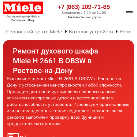
+7 (863) 209-71-88
Ежедневно с 9:00 до 21:00
Сервисный центр Miele
в
Позвонить
мне утром
Ростове-на-Дону
Сервисный центр Miele
Каталог устройств
Ремонт
Ремонт духового шкафа
Miele H 2661 B OBSW в
Ростове-на-Дону
Выполняем ремонт Miele H 2661 B OBSW в Ростове-на-
Дону с устранением неисправностей любой сложности.
Проводим диагностику, выявляем причины поломки,
заменяем неисправные детали и восстанавливаем
работоспособность устройства. Используем оригинальные
или рекомендованные производителем запчасти, после
ремонта выполняем проверку всех функций и
предоставляем гарантию.