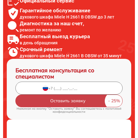
Официальный сервис
Гарантийное обслуживание
духового шкафа Miele H 2661 B OBSW до 3 лет
Диагностика за наш счет,
ремонт по желанию
Бесплатный выезд курьера
в день обращения
Срочный ремонт
духового шкафа Miele H 2661 B OBSW от 35 минут
Бесплатная консультация со
специалистом
Оставить заявку
Нажимая на кнопку "Оставить заявку" Вы соглашаетесь c
политикой
конфиденциальности