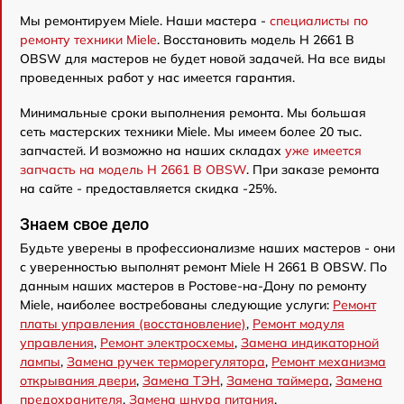
Мы ремонтируем Miele. Наши мастера -
специалисты по
ремонту техники Miele
. Восстановить модель H 2661 B
OBSW для мастеров не будет новой задачей. На все виды
проведенных работ у нас имеется гарантия.
Минимальные сроки выполнения ремонта. Мы большая
сеть мастерских техники Miele. Мы имеем более 20 тыс.
запчастей. И возможно на наших складах
уже имеется
запчасть на модель H 2661 B OBSW
. При заказе ремонта
на сайте - предоставляется скидка -25%.
Знаем свое дело
Будьте уверены в профессионализме наших мастеров - они
с уверенностью выполнят ремонт Miele H 2661 B OBSW. По
данным наших мастеров в Ростове-на-Дону по ремонту
Miele, наиболее востребованы следующие услуги:
Ремонт
платы управления (восстановление)
,
Ремонт модуля
управления
,
Ремонт электросхемы
,
Замена индикаторной
лампы
,
Замена ручек терморегулятора
,
Ремонт механизма
открывания двери
,
Замена ТЭН
,
Замена таймера
,
Замена
предохранителя
,
Замена шнура питания
.