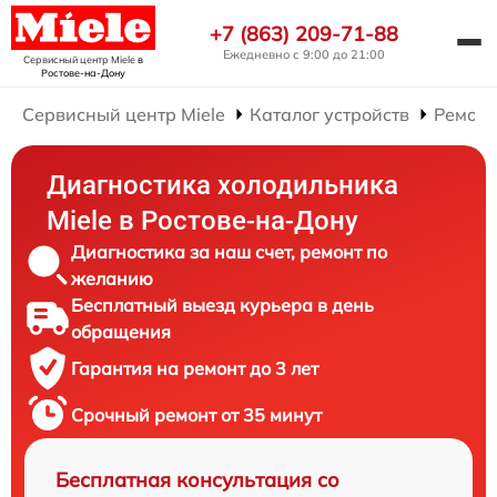
+7 (863) 209-71-88
Ежедневно с 9:00 до 21:00
Сервисный центр Miele
в
Ростове-на-Дону
Сервисный центр Miele
Каталог устройств
Ремонт
Диагностика холодильника
Miele в Ростове-на-Дону
Диагностика за наш счет, ремонт по
желанию
Бесплатный выезд курьера в день
обращения
Гарантия на ремонт до 3 лет
Срочный ремонт от 35 минут
Бесплатная консультация со