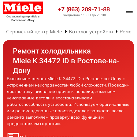
+7 (863) 209-71-88
Ежедневно с 9:00 до 21:00
Сервисный центр Miele
в
Ростове-на-Дону
Сервисный центр Miele
Каталог устройств
Ремонт
Ремонт холодильника
Miele K 34472 iD в Ростове-на-
Дону
Выполняем ремонт Miele K 34472 iD в Ростове-на-Дону с
устранением неисправностей любой сложности. Проводим
диагностику, выявляем причины поломки, заменяем
неисправные детали и восстанавливаем
работоспособность устройства. Используем оригинальные
или рекомендованные производителем запчасти, после
ремонта выполняем проверку всех функций и
предоставляем гарантию.