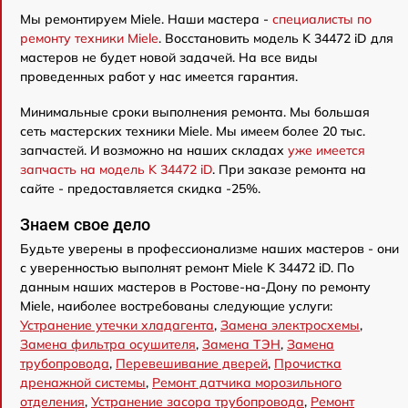
Мы ремонтируем Miele. Наши мастера -
специалисты по
ремонту техники Miele
. Восстановить модель K 34472 iD для
мастеров не будет новой задачей. На все виды
проведенных работ у нас имеется гарантия.
Минимальные сроки выполнения ремонта. Мы большая
сеть мастерских техники Miele. Мы имеем более 20 тыс.
запчастей. И возможно на наших складах
уже имеется
запчасть на модель K 34472 iD
. При заказе ремонта на
сайте - предоставляется скидка -25%.
Знаем свое дело
Будьте уверены в профессионализме наших мастеров - они
с уверенностью выполнят ремонт Miele K 34472 iD. По
данным наших мастеров в Ростове-на-Дону по ремонту
Miele, наиболее востребованы следующие услуги:
Устранение утечки хладагента
,
Замена электросхемы
,
Замена фильтра осушителя
,
Замена ТЭН
,
Замена
трубопровода
,
Перевешивание дверей
,
Прочистка
дренажной системы
,
Ремонт датчика морозильного
отделения
,
Устранение засора трубопровода
,
Ремонт