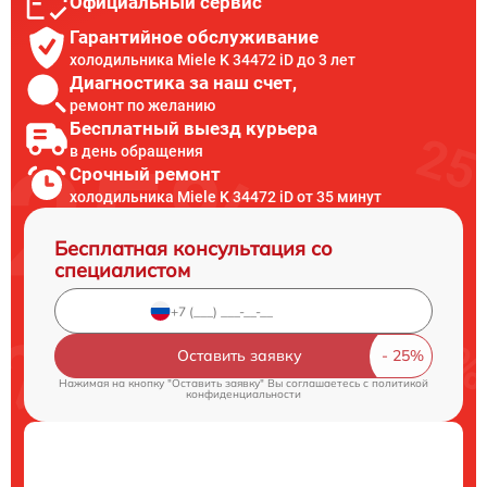
Официальный сервис
Гарантийное обслуживание
холодильника Miele K 34472 iD до 3 лет
Диагностика за наш счет,
ремонт по желанию
Бесплатный выезд курьера
в день обращения
Срочный ремонт
холодильника Miele K 34472 iD от 35 минут
Бесплатная консультация со
специалистом
Оставить заявку
Нажимая на кнопку "Оставить заявку" Вы соглашаетесь c
политикой
конфиденциальности