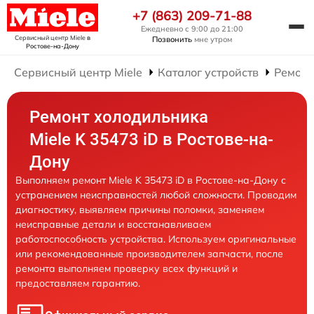
+7 (863) 209-71-88
Ежедневно с 9:00 до 21:00
Сервисный центр Miele
в
Позвонить
мне утром
Ростове-на-Дону
Сервисный центр Miele
Каталог устройств
Ремонт
Ремонт холодильника
Miele K 35473 iD в Ростове-на-
Дону
Выполняем ремонт Miele K 35473 iD в Ростове-на-Дону с
устранением неисправностей любой сложности. Проводим
диагностику, выявляем причины поломки, заменяем
неисправные детали и восстанавливаем
работоспособность устройства. Используем оригинальные
или рекомендованные производителем запчасти, после
ремонта выполняем проверку всех функций и
предоставляем гарантию.