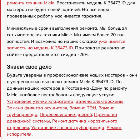
ремонту техники Miele
. Восстановить модель K 35473 iD для
мастеров не будет новой задачей. На все виды
проведенных работ у нас имеется гарантия.
Минимальные сроки выполнения ремонта. Мы большая
сеть мастерских техники Miele. Мы имеем более 20 тыс.
запчастей. И возможно на наших складах
уже имеется
запчасть на модель K 35473 iD
. При заказе ремонта на
сайте - предоставляется скидка -25%.
Знаем свое дело
Будьте уверены в профессионализме наших мастеров - они
с уверенностью выполнят ремонт Miele K 35473 iD. По
данным наших мастеров в Ростове-на-Дону по ремонту
Miele, наиболее востребованы следующие услуги:
Устранение утечки хладагента
,
Замена электросхемы
,
Замена фильтра осушителя
,
Замена ТЭН
,
Замена
трубопровода
,
Перевешивание дверей
,
Прочистка
дренажной системы
,
Ремонт датчика морозильного
отделения
,
Устранение засора трубопровода
,
Ремонт
испарителя
.