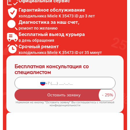
Официальный сервис
Гарантийное обслуживание
холодильника Miele K 35473 iD до 3 лет
Диагностика за наш счет,
ремонт по желанию
Бесплатный выезд курьера
в день обращения
Срочный ремонт
холодильника Miele K 35473 iD от 35 минут
Бесплатная консультация со
специалистом
Оставить заявку
Нажимая на кнопку "Оставить заявку" Вы соглашаетесь c
политикой
конфиденциальности