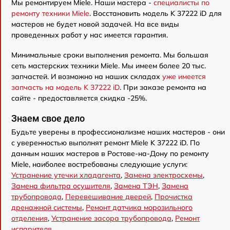
Мы ремонтируем Miele. Наши мастера -
специалисты по
ремонту техники Miele
. Восстановить модель K 37222 iD для
мастеров не будет новой задачей. На все виды
проведенных работ у нас имеется гарантия.
Минимальные сроки выполнения ремонта. Мы большая
сеть мастерских техники Miele. Мы имеем более 20 тыс.
запчастей. И возможно на наших складах
уже имеется
запчасть на модель K 37222 iD
. При заказе ремонта на
сайте - предоставляется скидка -25%.
Знаем свое дело
Будьте уверены в профессионализме наших мастеров - они
с уверенностью выполнят ремонт Miele K 37222 iD. По
данным наших мастеров в Ростове-на-Дону по ремонту
Miele, наиболее востребованы следующие услуги:
Устранение утечки хладагента
,
Замена электросхемы
,
Замена фильтра осушителя
,
Замена ТЭН
,
Замена
трубопровода
,
Перевешивание дверей
,
Прочистка
дренажной системы
,
Ремонт датчика морозильного
отделения
,
Устранение засора трубопровода
,
Ремонт
испарителя
.