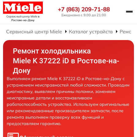
+7 (863) 209-71-88
Ежедневно с 9:00 до 21:00
Сервисный центр Miele
в
Ростове-на-Дону
Сервисный центр Miele
Каталог устройств
Ремонт
Ремонт холодильника
Miele K 37222 iD в Ростове-на-
Дону
Выполняем ремонт Miele K 37222 iD в Ростове-на-Дону с
устранением неисправностей любой сложности. Проводим
диагностику, выявляем причины поломки, заменяем
неисправные детали и восстанавливаем
работоспособность устройства. Используем оригинальные
или рекомендованные производителем запчасти, после
ремонта выполняем проверку всех функций и
предоставляем гарантию.