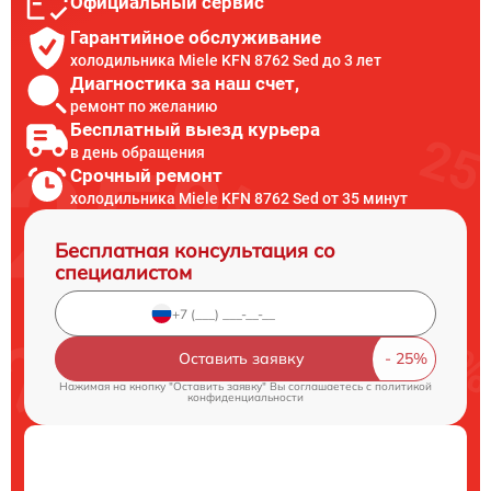
Официальный сервис
Гарантийное обслуживание
холодильника Miele KFN 8762 Sed до 3 лет
Диагностика за наш счет,
ремонт по желанию
Бесплатный выезд курьера
в день обращения
Срочный ремонт
холодильника Miele KFN 8762 Sed от 35 минут
Бесплатная консультация со
специалистом
Оставить заявку
Нажимая на кнопку "Оставить заявку" Вы соглашаетесь c
политикой
конфиденциальности