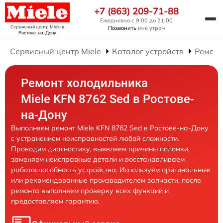
+7 (863) 209-71-88
Ежедневно с 9:00 до 21:00
Сервисный центр Miele
в
Позвонить
мне утром
Ростове-на-Дону
Сервисный центр Miele
Каталог устройств
Ремонт
Ремонт холодильника
Miele KFN 8762 Sed в Ростове-
на-Дону
Выполняем ремонт Miele KFN 8762 Sed в Ростове-на-Дону
с устранением неисправностей любой сложности.
Проводим диагностику, выявляем причины поломки,
заменяем неисправные детали и восстанавливаем
работоспособность устройства. Используем оригинальные
или рекомендованные производителем запчасти, после
ремонта выполняем проверку всех функций и
предоставляем гарантию.