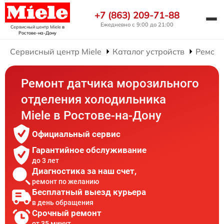
+7 (863) 209-71-88
Ежедневно с 9:00 до 21:00
Сервисный центр Miele
в
Ростове-на-Дону
Сервисный центр Miele
Каталог устройств
Ремонт
Ремонт датчика морозильного
отделения холодильника
Miele в Ростове-на-Дону
Официальный сервис
Гарантийное обслуживание
до 3 лет
Диагностика за наш счет,
ремонт по желанию
Бесплатный выезд курьера
в день обращения
Срочный ремонт
от 35 минут