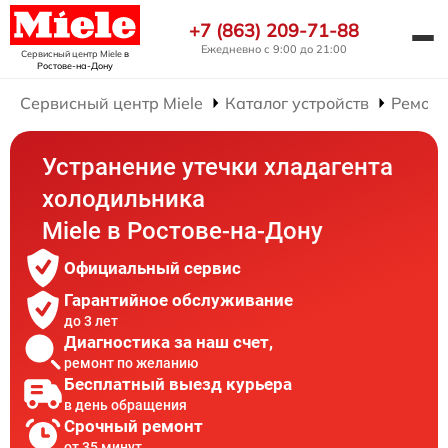
+7 (863) 209-71-88
Ежедневно с 9:00 до 21:00
Сервисный центр Miele
в
Ростове-на-Дону
Сервисный центр Miele
Каталог устройств
Ремонт
Устранение утечки хладагента
холодильника
Miele в Ростове-на-Дону
Официальный сервис
Гарантийное обслуживание
до 3 лет
Диагностика за наш счет,
ремонт по желанию
Бесплатный выезд курьера
в день обращения
Срочный ремонт
от 35 минут