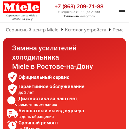
+7 (863) 209-71-88
Ежедневно с 9:00 до 21:00
Сервисный центр Miele
в
Позвонить
мне утром
Ростове-на-Дону
Сервисный центр Miele
Каталог устройств
Ремонт
Замена усилителей
холодильника
Miele в Ростове-на-Дону
Официальный сервис
Гарантийное обслуживание
до 3 лет
Диагностика за наш счет,
ремонт по желанию
Бесплатный выезд курьера
в день обращения
Срочный ремонт
от 35 минут