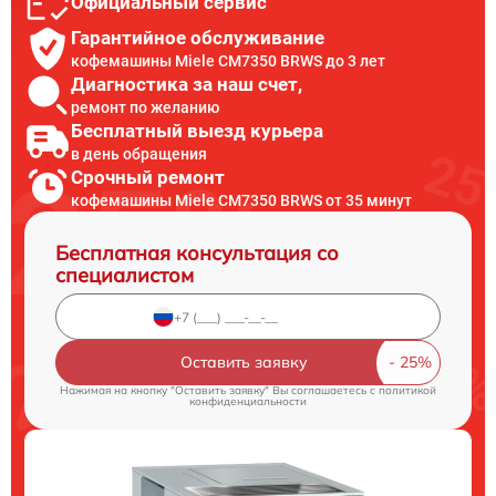
Официальный сервис
Гарантийное обслуживание
кофемашины Miele CM7350 BRWS до 3 лет
Диагностика за наш счет,
ремонт по желанию
Бесплатный выезд курьера
в день обращения
Срочный ремонт
кофемашины Miele CM7350 BRWS от 35 минут
Бесплатная консультация со
специалистом
Оставить заявку
Нажимая на кнопку "Оставить заявку" Вы соглашаетесь c
политикой
конфиденциальности