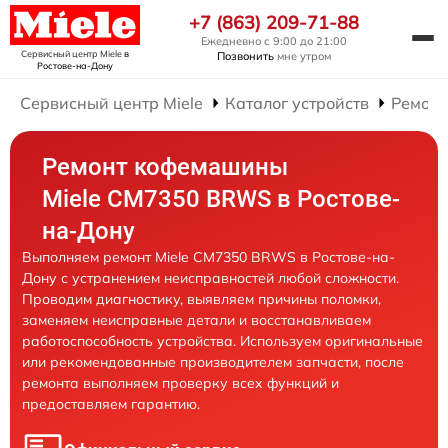
+7 (863) 209-71-88
Ежедневно с 9:00 до 21:00
Сервисный центр Miele
в
Позвонить
мне утром
Ростове-на-Дону
Сервисный центр Miele
Каталог устройств
Ремон
Ремонт кофемашины
Miele CM7350 BRWS в Ростове-
на-Дону
Выполняем ремонт Miele CM7350 BRWS в Ростове-на-
Дону с устранением неисправностей любой сложности.
Проводим диагностику, выявляем причины поломки,
заменяем неисправные детали и восстанавливаем
работоспособность устройства. Используем оригинальные
или рекомендованные производителем запчасти, после
ремонта выполняем проверку всех функций и
предоставляем гарантию.