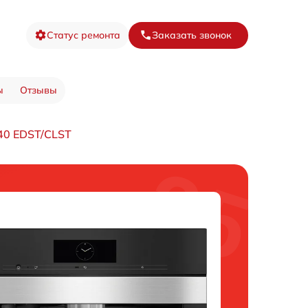
Статус ремонта
Заказать звонок
ы
Отзывы
0 EDST/CLST