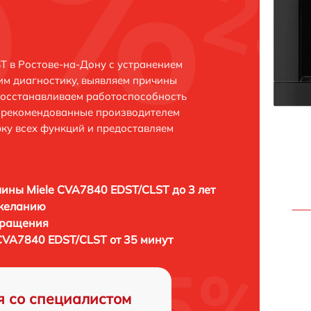
T в Ростове-на-Дону с устранением
м диагностику, выявляем причины
восстанавливаем работоспособность
и рекомендованные производителем
рку всех функций и предоставляем
ны Miele CVA7840 EDST/CLST до 3 лет
 желанию
бращения
VA7840 EDST/CLST от 35 минут
я со специалистом