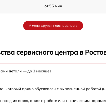
от 55 мин
le
от 30 мин
У меня другая неисправность
от 40 мин
от 45 мин
ства сервисного центра в Росто
e
от 50 мин
нами детали — до 3 месяцев.
от 60 мин
от 45 мин
та, который прямо обусловлен с выполненной работой (н
от 35 мин
ход из строя, отказ в работе или техническим параме