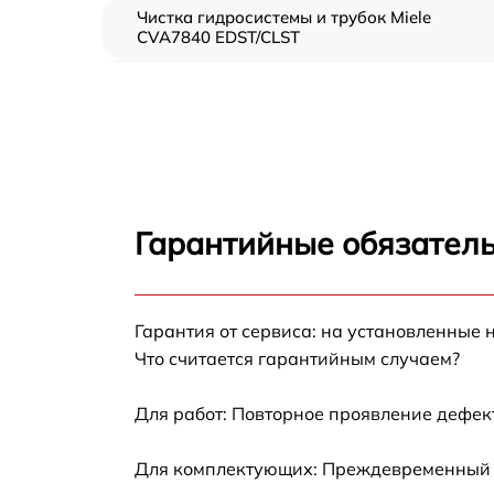
Чистка гидросистемы и трубок Miele
CVA7840 EDST/CLST
Диагностика и программная настройка Mie
CVA7840 EDST/CLST
Настройка или замена термостата Miele
CVA7840 EDST/CLST
Ремонт или замена капучинатора Miele
CVA7840 EDST/CLST
Гарантийные обязатель
Ремонт пароблока или декальцинация Miel
CVA7840 EDST/CLST
Полный ремонт заварочного блока Miele
Гарантия от сервиса: на установленные 
CVA7840 EDST/CLST
Что считается гарантийным случаем?
Замена уплотнительных элементов Miele
CVA7840 EDST/CLST
Для работ: Повторное проявление дефек
Диагностика и ремонт платы управления
Для комплектующих: Преждевременный вы
Miele CVA7840 EDST/CLST