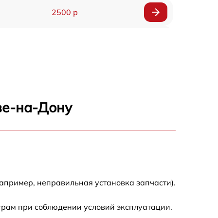
2500 р
1600 р
1800 р
3000 р
ве-на-Дону
3000 р
2800 р
2400 р
апример, неправильная установка запчасти).
2000 р
трам при соблюдении условий эксплуатации.