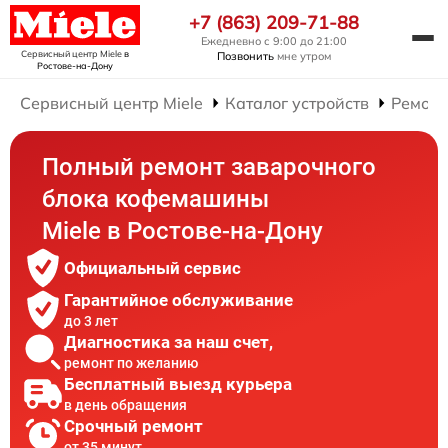
+7 (863) 209-71-88
Ежедневно с 9:00 до 21:00
Сервисный центр Miele
в
Позвонить
мне утром
Ростове-на-Дону
Сервисный центр Miele
Каталог устройств
Ремон
Полный ремонт заварочного
блока кофемашины
Miele в Ростове-на-Дону
Официальный сервис
Гарантийное обслуживание
до 3 лет
Диагностика за наш счет,
ремонт по желанию
Бесплатный выезд курьера
в день обращения
Срочный ремонт
от 35 минут