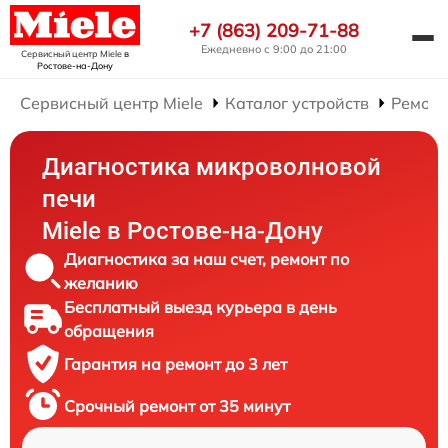
+7 (863) 209-71-88
Ежедневно с 9:00 до 21:00
Сервисный центр Miele
в
Ростове-на-Дону
Сервисный центр Miele
Каталог устройств
Ремонт
Диагностика микроволновой
печи
Miele в Ростове-на-Дону
Диагностика за наш счет, ремонт по
желанию
Бесплатный выезд курьера в день
обращения
Гарантия на ремонт до 3 лет
Срочный ремонт от 35 минут