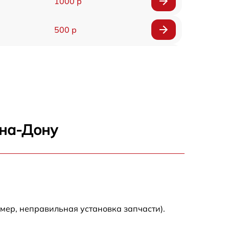
1000 р
500 р
500 р
450 р
500 р
-на-Дону
500 р
500 р
500 р
мер, неправильная установка запчасти).