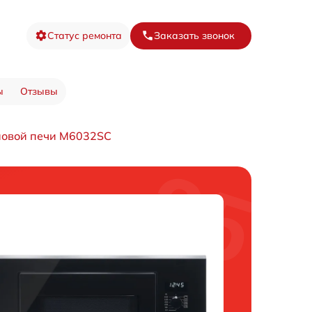
Статус ремонта
Заказать звонок
ы
Отзывы
новой печи M6032SC