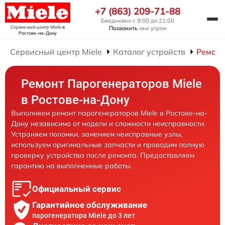
+7 (863) 209-71-88
Ежедневно с 9:00 до 21:00
Сервисный центр Miele
в
Позвонить
мне утром
Ростове-на-Дону
Сервисный центр Miele
Каталог устройств
Ремонт
Ремонт Парогенераторов Miele
в Ростове-на-Дону
Выполняем ремонт парогенераторов Miele в Ростове-на-
Дону независимо от модели и сложности неисправности.
Устраняем поломки, заменяем неисправные узлы,
используем оригинальные запчасти и проводим полную
проверку устройства после ремонта. Предоставляем
гарантию на выполненные работы.
Официальный сервис
Гарантийное обслуживание
парогенератора Miele до 3 лет