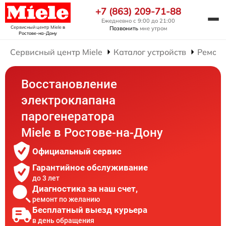
+7 (863) 209-71-88
Ежедневно с 9:00 до 21:00
Сервисный центр Miele
в
Позвонить
мне утром
Ростове-на-Дону
Сервисный центр Miele
Каталог устройств
Ремонт
Восстановление
электроклапана
парогенератора
Miele в Ростове-на-Дону
Официальный сервис
Гарантийное обслуживание
до 3 лет
Диагностика за наш счет,
ремонт по желанию
Бесплатный выезд курьера
в день обращения