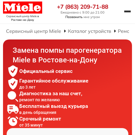
+7 (863) 209-71-88
Ежедневно с 9:00 до 21:00
Сервисный центр Miele
в
Позвонить
мне утром
Ростове-на-Дону
Сервисный центр Miele
Каталог устройств
Ремонт
Замена помпы парогенератора
Miele в Ростове-на-Дону
Официальный сервис
Гарантийное обслуживание
до 3 лет
Диагностика за наш счет,
ремонт по желанию
Бесплатный выезд курьера
в день обращения
Срочный ремонт
от 35 минут