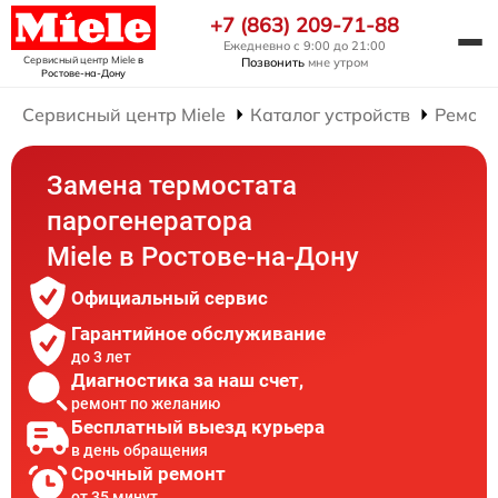
+7 (863) 209-71-88
Ежедневно с 9:00 до 21:00
Сервисный центр Miele
в
Позвонить
мне утром
Ростове-на-Дону
Сервисный центр Miele
Каталог устройств
Ремонт
Замена термостата
парогенератора
Miele в Ростове-на-Дону
Официальный сервис
Гарантийное обслуживание
до 3 лет
Диагностика за наш счет,
ремонт по желанию
Бесплатный выезд курьера
в день обращения
Срочный ремонт
от 35 минут