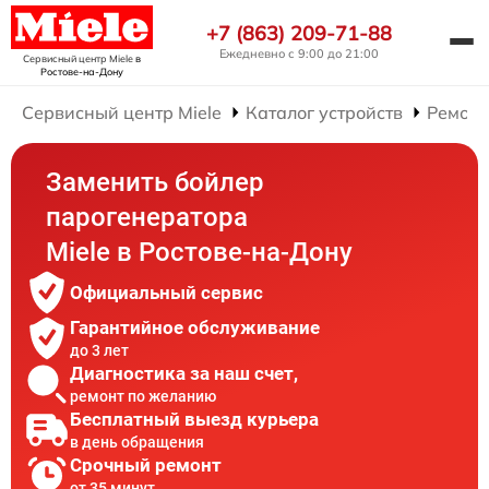
+7 (863) 209-71-88
Ежедневно с 9:00 до 21:00
Сервисный центр Miele
в
Ростове-на-Дону
Сервисный центр Miele
Каталог устройств
Ремонт
Заменить бойлер
парогенератора
Miele в Ростове-на-Дону
Официальный сервис
Гарантийное обслуживание
до 3 лет
Диагностика за наш счет,
ремонт по желанию
Бесплатный выезд курьера
в день обращения
Срочный ремонт
от 35 минут