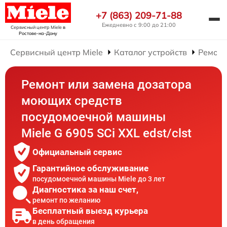
+7 (863) 209-71-88
Ежедневно с 9:00 до 21:00
Сервисный центр Miele
в
Ростове-на-Дону
Сервисный центр Miele
Каталог устройств
Ремонт
Ремонт или замена дозатора
моющих средств
посудомоечной машины
Miele G 6905 SCi XXL edst/clst
Официальный сервис
Гарантийное обслуживание
посудомоечной машины Miele до 3 лет
Диагностика за наш счет,
ремонт по желанию
Бесплатный выезд курьера
в день обращения