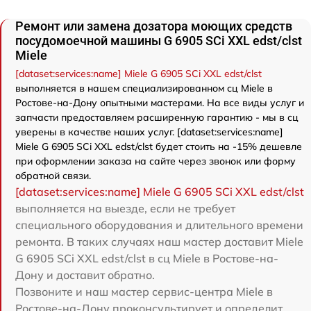
Ремонт или замена дозатора моющих средств
посудомоечной машины G 6905 SCi XXL edst/clst
Miele
[dataset:services:name] Miele G 6905 SCi XXL edst/clst
выполняется в нашем специализированном сц Miele в
Ростове-на-Дону опытными мастерами. На все виды услуг и
запчасти предоставляем расширенную гарантию - мы в сц
уверены в качестве наших услуг. [dataset:services:name]
Miele G 6905 SCi XXL edst/clst будет стоить на -15% дешевле
при оформлении заказа на сайте через звонок или форму
обратной связи.
[dataset:services:name] Miele G 6905 SCi XXL edst/clst
выполняется на выезде, если не требует
специального оборудования и длительного времени
ремонта. В таких случаях наш мастер доставит Miele
G 6905 SCi XXL edst/clst в сц Miele в Ростове-на-
Дону и доставит обратно.
Позвоните и наш мастер сервис-центра Miele в
Ростове-на-Дону проконсультирует и определит