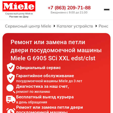
+7 (863) 209-71-88
Ежедневно с 9:00 до 21:00
Сервисный центр Miele
в
Ростове-на-Дону
Сервисный центр Miele
Каталог устройств
Ремонт
Ремонт или замена петли
двери посудомоечной машины
Miele G 6905 SCi XXL edst/clst
Официальный сервис
Гарантийное обслуживание
посудомоечной машины Miele до 3 лет
Диагностика за наш счет,
ремонт по желанию
Бесплатный выезд курьера
в день обращения
Ремонт или замена петли двери
посудомоечной машины