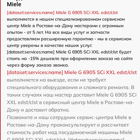
Miele
[dataset:services:name] Miele G 6905 SCi XXL edst/clst
выполняется в нашем специализированном сервисном
центр Miele в Ростове-на-Дону мастерами с огромным
опытом - от 5 лет. На все виды услуг и запчасти
предоставляем расширенную гарантию - мы в сервисном
центр уверены в качестве наших услуг.
[dataset:services:name] Miele G 6905 SCi XXL edst/clst будет
стоить на -15% дешевле при оформлении заказа на сайте
через форму заказа звонка.
[dataset:services:name] Miele G 6905 SCi XXL edst/clst
выполняется на выезде, если не требует
специального оборудования и сложного ремонта. В
таких случаях наш мастер доставит Miele G 6905 SCi
XXL edst/clst в сервисный центр Miele в Ростове-на-
Дону и доставит обратно.
Позвоните и наш сотрудник сервис-центра Miele в
Ростове-на-Дону проконсультирует и рассчитает
стоимость работ над посудомоечной машины Miele
G 6905 SCi XXL edst/clst. [dataset:services:name]