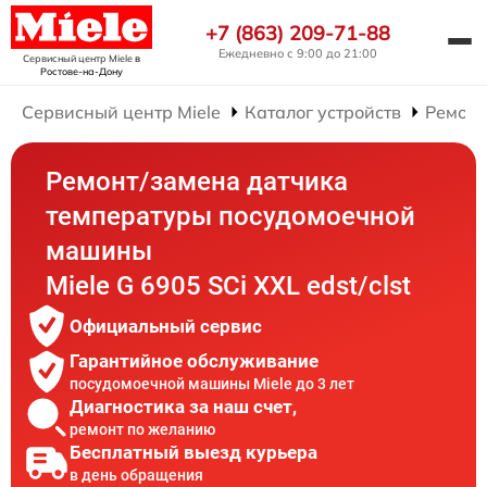
+7 (863) 209-71-88
Ежедневно с 9:00 до 21:00
Сервисный центр Miele
в
Ростове-на-Дону
Сервисный центр Miele
Каталог устройств
Ремонт
Ремонт/замена датчика
температуры посудомоечной
машины
Miele G 6905 SCi XXL edst/clst
Официальный сервис
Гарантийное обслуживание
посудомоечной машины Miele до 3 лет
Диагностика за наш счет,
ремонт по желанию
Бесплатный выезд курьера
в день обращения