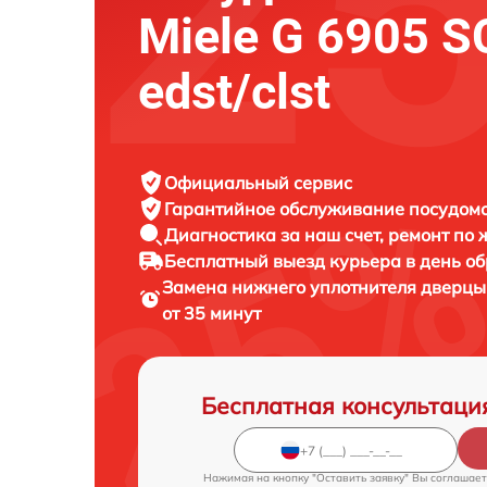
Miele G 6905 S
edst/clst
Официальный сервис
Гарантийное обслуживание
посудомо
Диагностика за наш счет,
ремонт по
Бесплатный выезд курьера
в день о
Замена нижнего уплотнителя дверц
от 35 минут
Бесплатная консультаци
Нажимая на кнопку "Оставить заявку" Вы соглашает