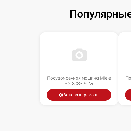
Популярные
Посудомоечная машина Miele
По
PG 8083 SCVi
Заказать ремонт