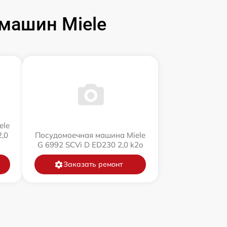
машин Miele
ele
,0
Посудомоечная машина Miele
G 6992 SCVi D ED230 2,0 k2o
Заказать ремонт