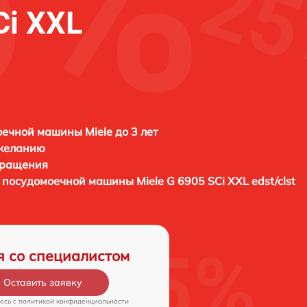
Ci XXL
ечной машины Miele до 3 лет
 желанию
бращения
ы посудомоечной машины
Miele G 6905 SCi XXL edst/clst
я со специалистом
Оставить заявку
есь c
политикой конфиденциальности