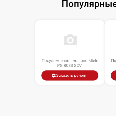
Популярные
Посудомоечная машина Miele
По
PG 8083 SCVi
Заказать ремонт