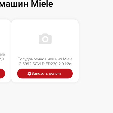
машин Miele
ele
,0
Посудомоечная машина Miele
G 6992 SCVi D ED230 2,0 k2o
Заказать ремонт