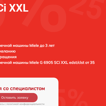
Ci XXL
ечной машины Miele до 3 лет
 желанию
бращения
моечной машины
Miele G 6905 SCi XXL edst/clst от 35
я со специалистом
Оставить заявку
есь c
политикой конфиденциальности