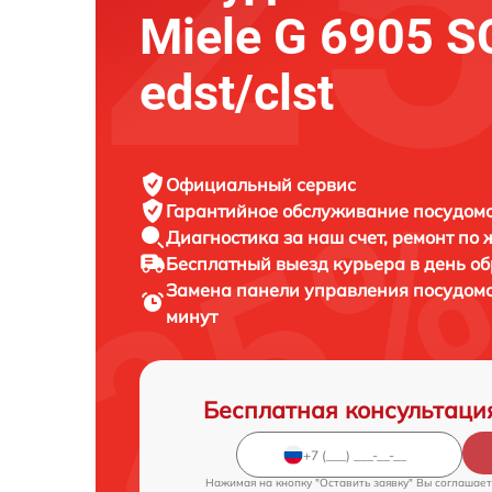
Miele G 6905 S
edst/clst
Официальный сервис
Гарантийное обслуживание
посудомо
Диагностика за наш счет,
ремонт по
Бесплатный выезд курьера
в день о
Замена панели управления посудо
минут
Бесплатная консультаци
Нажимая на кнопку "Оставить заявку" Вы соглашает