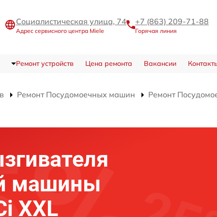
Социалистическая улица, 74
+7 (863) 209-71-88
Адрес сервисного центра Miele
Горячая линия
Ремонт устройств
Цена ремонта
Вакансии
Контакт
в
Ремонт Посудомоечных машин
Ремонт Посудомое
ызгивателя
й машины
Ci XXL