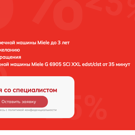
ечной машины Miele до 3 лет
 желанию
бращения
ечной машины
Miele G 6905 SCi XXL edst/clst от 35 минут
я со специалистом
Оставить заявку
есь c
политикой конфиденциальности