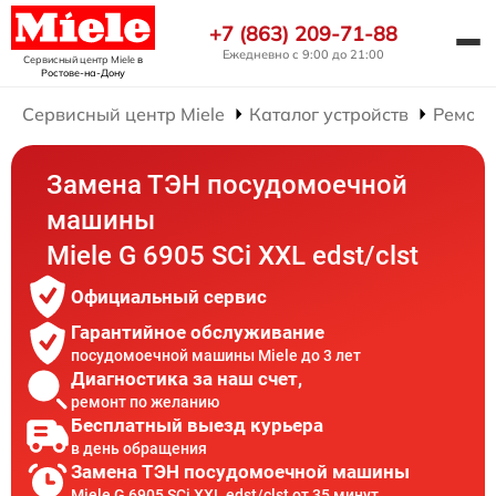
+7 (863) 209-71-88
Ежедневно с 9:00 до 21:00
Сервисный центр Miele
в
Ростове-на-Дону
Сервисный центр Miele
Каталог устройств
Ремонт
Замена ТЭН посудомоечной
машины
Miele G 6905 SCi XXL edst/clst
Официальный сервис
Гарантийное обслуживание
посудомоечной машины Miele до 3 лет
Диагностика за наш счет,
ремонт по желанию
Бесплатный выезд курьера
в день обращения
Замена ТЭН посудомоечной машины
Miele G 6905 SCi XXL edst/clst от 35 минут