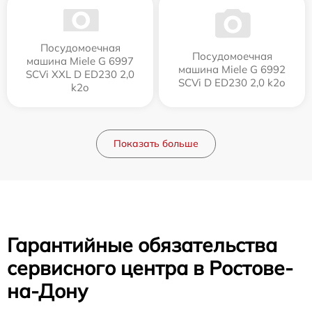
Посудомоечная
Посудомоечная
машина Miele G 6997
машина Miele G 6992
SCVi XXL D ED230 2,0
SCVi D ED230 2,0 k2o
k2o
Показать больше
Гарантийные обязательства
сервисного центра в Ростове-
на-Дону