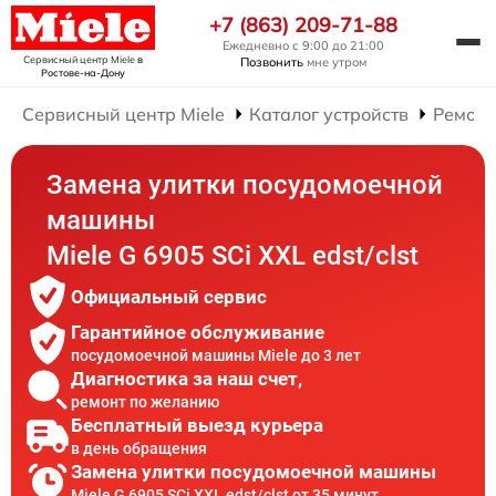
+7 (863) 209-71-88
Ежедневно с 9:00 до 21:00
Сервисный центр Miele
в
Позвонить
мне утром
Ростове-на-Дону
Сервисный центр Miele
Каталог устройств
Ремонт
Замена улитки посудомоечной
машины
Miele G 6905 SCi XXL edst/clst
Официальный сервис
Гарантийное обслуживание
посудомоечной машины Miele до 3 лет
Диагностика за наш счет,
ремонт по желанию
Бесплатный выезд курьера
в день обращения
Замена улитки посудомоечной машины
Miele G 6905 SCi XXL edst/clst от 35 минут