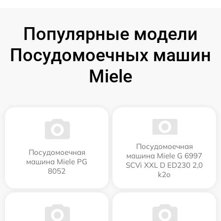
Популярные модели
Посудомоечных машин
Miele
Посудомоечная
Посудомоечная
машина Miele G 6997
машина Miele PG
SCVi XXL D ED230 2,0
8052
k2o