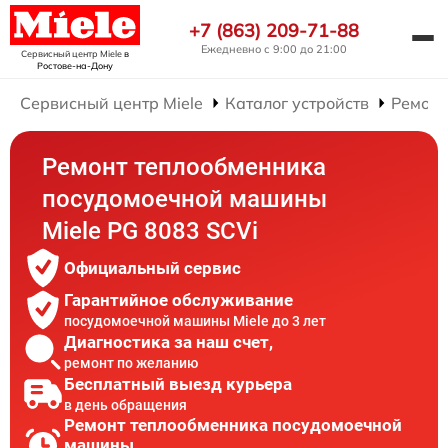
+7 (863) 209-71-88
Ежедневно с 9:00 до 21:00
Сервисный центр Miele
в
Ростове-на-Дону
Сервисный центр Miele
Каталог устройств
Ремонт
Ремонт теплообменника
посудомоечной машины
Miele PG 8083 SCVi
Официальный сервис
Гарантийное обслуживание
посудомоечной машины Miele до 3 лет
Диагностика за наш счет,
ремонт по желанию
Бесплатный выезд курьера
в день обращения
Ремонт теплообменника посудомоечной
машины