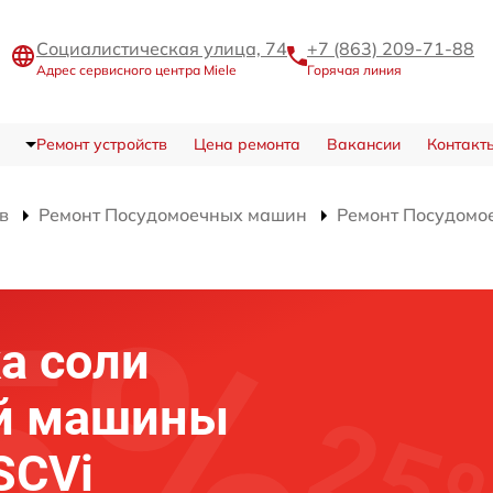
Социалистическая улица, 74
+7 (863) 209-71-88
Адрес сервисного центра Miele
Горячая линия
Ремонт устройств
Цена ремонта
Вакансии
Контакт
в
Ремонт Посудомоечных машин
Ремонт Посудомо
а соли
й машины
SCVi