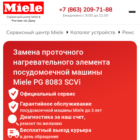
+7 (863) 209-71-88
Ежедневно с 9:00 до 21:00
Сервисный центр Miele
в
Ростове-на-Дону
Сервисный центр Miele
Каталог устройств
Ремонт
Замена проточного
нагревательного элемента
посудомоечной машины
Miele PG 8083 SCVi
Официальный сервис
Гарантийное обслуживание
посудомоечной машины Miele до 3 лет
Диагностика за наш счет,
ремонт по желанию
Бесплатный выезд курьера
в день обращения