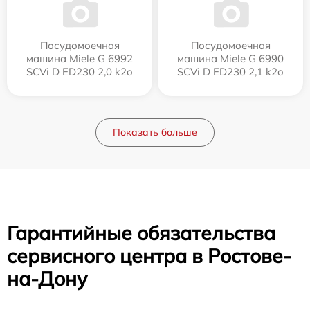
Посудомоечная
Посудомоечная
машина Miele G 6992
машина Miele G 6990
SCVi D ED230 2,0 k2o
SCVi D ED230 2,1 k2o
Показать больше
Гарантийные обязательства
сервисного центра в Ростове-
на-Дону