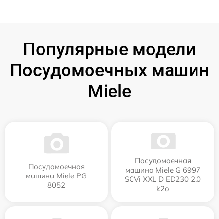
Популярные модели
Посудомоечных машин
Miele
Посудомоечная
Посудомоечная
машина Miele G 6997
машина Miele PG
SCVi XXL D ED230 2,0
8052
k2o