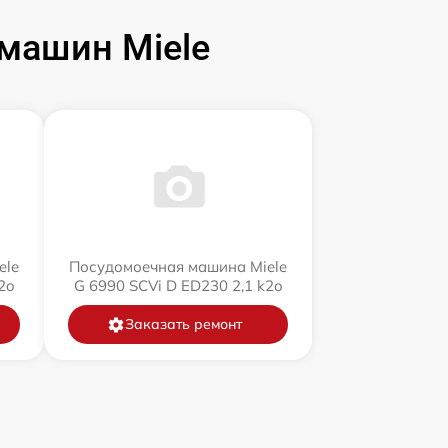
машин Miele
ele
Посудомоечная машина Miele
2o
G 6990 SCVi D ED230 2,1 k2o
Заказать ремонт