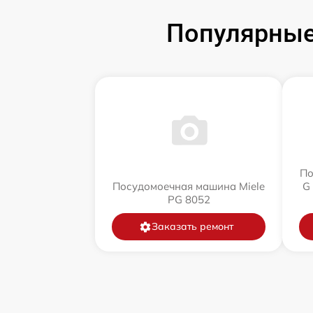
Популярные
По
Посудомоечная машина Miele
G
PG 8052
Заказать ремонт