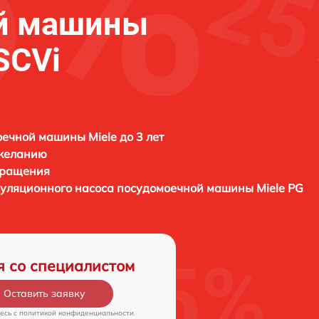
й машины
SCVi
ечной машины Miele до 3 лет
 желанию
бращения
куляционного насоса посудомоечной машины
Miele PG
я со специалистом
Оставить заявку
есь c
политикой конфиденциальности