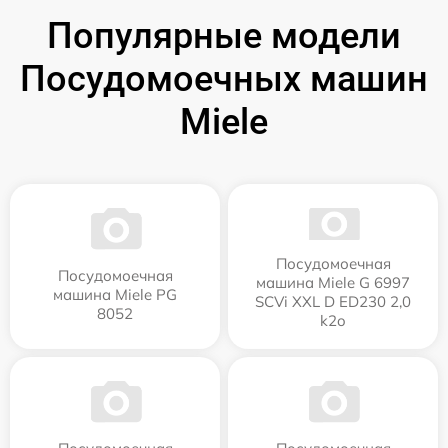
Популярные модели
Посудомоечных машин
Miele
Посудомоечная
Посудомоечная
машина Miele G 6997
машина Miele PG
SCVi XXL D ED230 2,0
8052
k2o