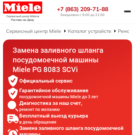
+7 (863) 209-71-88
Ежедневно с 9:00 до 21:00
Сервисный центр Miele
в
Ростове-на-Дону
Сервисный центр Miele
Каталог устройств
Ремонт
Замена заливного шланга
посудомоечной машины
Miele PG 8083 SCVi
Официальный сервис
Гарантийное обслуживание
посудомоечной машины Miele до 3 лет
Диагностика за наш счет,
ремонт по желанию
Бесплатный выезд курьера
в день обращения
Замена заливного шланга посудомоечной
машины