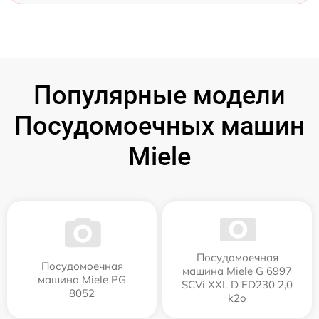
Популярные модели
Посудомоечных машин
Miele
Посудомоечная
Посудомоечная
машина Miele G 6997
машина Miele PG
SCVi XXL D ED230 2,0
8052
k2o