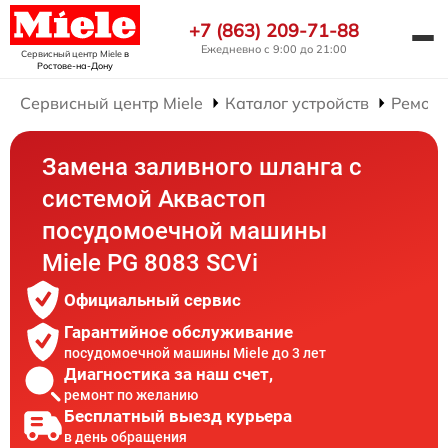
+7 (863) 209-71-88
Ежедневно с 9:00 до 21:00
Сервисный центр Miele
в
Ростове-на-Дону
Сервисный центр Miele
Каталог устройств
Ремонт
Замена заливного шланга с
системой Аквастоп
посудомоечной машины
Miele PG 8083 SCVi
Официальный сервис
Гарантийное обслуживание
посудомоечной машины Miele до 3 лет
Диагностика за наш счет,
ремонт по желанию
Бесплатный выезд курьера
в день обращения