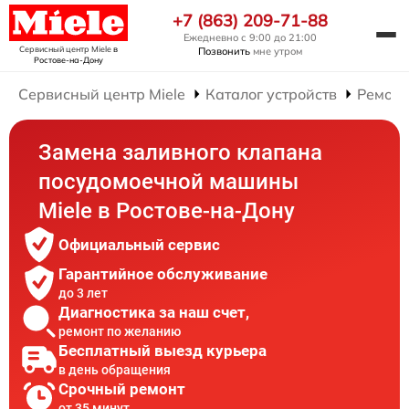
+7 (863) 209-71-88
Ежедневно с 9:00 до 21:00
Сервисный центр Miele
в
Позвонить
мне утром
Ростове-на-Дону
Сервисный центр Miele
Каталог устройств
Ремонт
Замена заливного клапана
посудомоечной машины
Miele в Ростове-на-Дону
Официальный сервис
Гарантийное обслуживание
до 3 лет
Диагностика за наш счет,
ремонт по желанию
Бесплатный выезд курьера
в день обращения
Срочный ремонт
от 35 минут