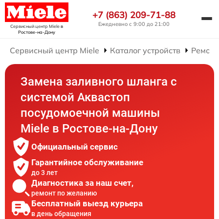
+7 (863) 209-71-88
Ежедневно с 9:00 до 21:00
Сервисный центр Miele
в
Ростове-на-Дону
Сервисный центр Miele
Каталог устройств
Ремонт
Замена заливного шланга с
системой Аквастоп
посудомоечной машины
Miele в Ростове-на-Дону
Официальный сервис
Гарантийное обслуживание
до 3 лет
Диагностика за наш счет,
ремонт по желанию
Бесплатный выезд курьера
в день обращения