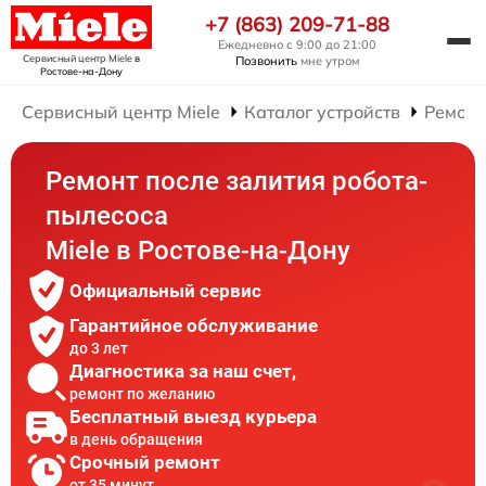
+7 (863) 209-71-88
Ежедневно с 9:00 до 21:00
Сервисный центр Miele
в
Позвонить
мне утром
Ростове-на-Дону
Сервисный центр Miele
Каталог устройств
Ремонт
Ремонт после залития робота-
пылесоса
Miele в Ростове-на-Дону
Официальный сервис
Гарантийное обслуживание
до 3 лет
Диагностика за наш счет,
ремонт по желанию
Бесплатный выезд курьера
в день обращения
Срочный ремонт
от 35 минут