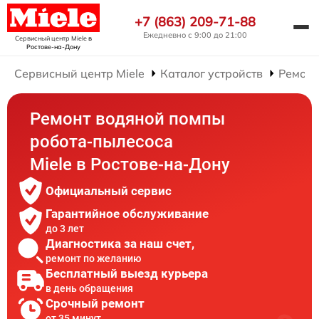
+7 (863) 209-71-88
Ежедневно с 9:00 до 21:00
Сервисный центр Miele
в
Ростове-на-Дону
Сервисный центр Miele
Каталог устройств
Ремонт
Ремонт водяной помпы
робота-пылесоса
Miele в Ростове-на-Дону
Официальный сервис
Гарантийное обслуживание
до 3 лет
Диагностика за наш счет,
ремонт по желанию
Бесплатный выезд курьера
в день обращения
Срочный ремонт
от 35 минут