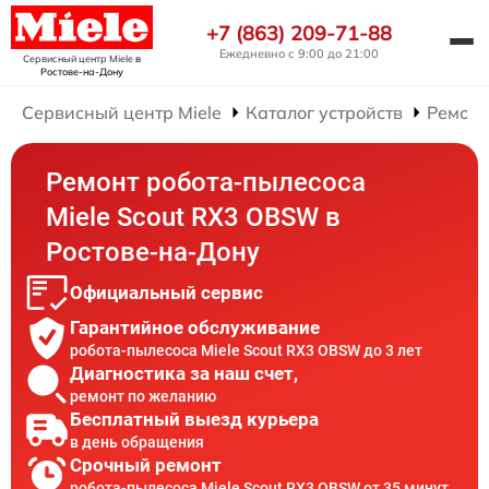
+7 (863) 209-71-88
Ежедневно с 9:00 до 21:00
Сервисный центр Miele
в
Ростове-на-Дону
Сервисный центр Miele
Каталог устройств
Ремонт
Ремонт робота-пылесоса
Miele Scout RX3 OBSW в
Ростове-на-Дону
Официальный сервис
Гарантийное обслуживание
робота-пылесоса Miele Scout RX3 OBSW до 3 лет
Диагностика за наш счет,
ремонт по желанию
Бесплатный выезд курьера
в день обращения
Срочный ремонт
робота-пылесоса Miele Scout RX3 OBSW от 35 минут