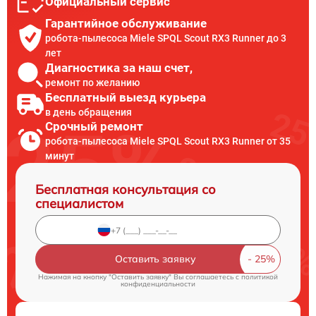
Официальный сервис
Гарантийное обслуживание
робота-пылесоса Miele SPQL Scout RX3 Runner до 3
лет
Диагностика за наш счет,
ремонт по желанию
Бесплатный выезд курьера
в день обращения
Срочный ремонт
робота-пылесоса Miele SPQL Scout RX3 Runner от 35
минут
Бесплатная консультация со
специалистом
Оставить заявку
Нажимая на кнопку "Оставить заявку" Вы соглашаетесь c
политикой
конфиденциальности