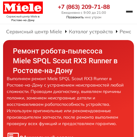
+7 (863) 209-71-88
Ежедневно с 9:00 до 21:00
Сервисный центр Miele
в
Позвонить
мне утром
Ростове-на-Дону
Сервисный центр Miele
Каталог устройств
Ремонт
Ремонт робота-пылесоса
Miele SPQL Scout RX3 Runner в
Ростове-на-Дону
Выполняем ремонт Miele SPQL Scout RX3 Runner в
Ростове-на-Дону с устранением неисправностей любой
сложности. Проводим диагностику, выявляем причины
поломки, заменяем неисправные детали и
восстанавливаем работоспособность устройства.
Используем оригинальные или рекомендованные
производителем запчасти, после ремонта выполняем
проверку всех функций и предоставляем гарантию.