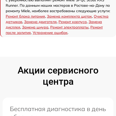
с уверенностью выполнят ремонт Miele SPQL Scout RX3
Runner. По данным наших мастеров в Ростове-на-Дону по
ремонту Miele, наиболее востребованы следующие услуги:
Ремонт блока питания
,
Замена комплекта щеток
,
Очистка
датчиков
,
Замена двигателя
,
Ремонт корпуса
,
Замена
дисплея
,
Замена шнура
,
Ремонт электроплаты
,
Ремонт
после залития
,
Устранение ошибок
.
Акции сервисного
центра
Бесплатная диагностика в день