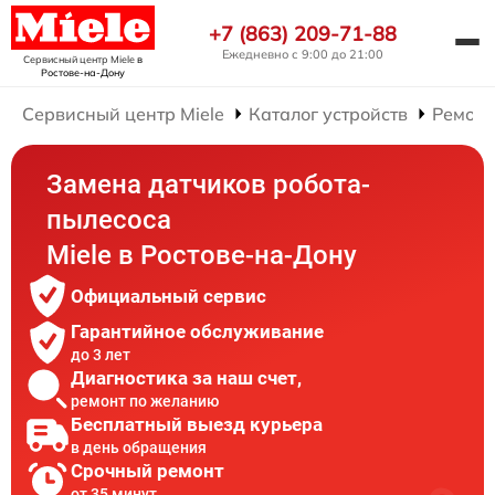
+7 (863) 209-71-88
Ежедневно с 9:00 до 21:00
Сервисный центр Miele
в
Ростове-на-Дону
Сервисный центр Miele
Каталог устройств
Ремонт
Замена датчиков робота-
пылесоса
Miele в Ростове-на-Дону
Официальный сервис
Гарантийное обслуживание
до 3 лет
Диагностика за наш счет,
ремонт по желанию
Бесплатный выезд курьера
в день обращения
Срочный ремонт
от 35 минут