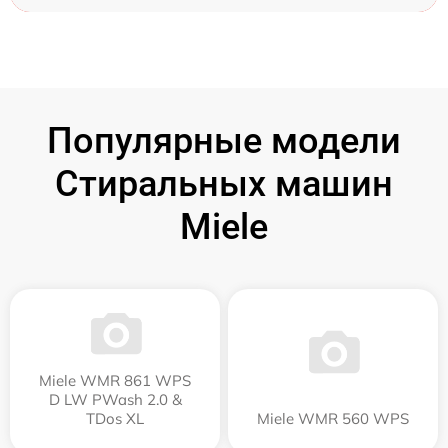
Популярные модели
Стиральных машин
Miele
Miele WMR 861 WPS
D LW PWash 2.0 &
TDos XL
Miele WMR 560 WPS