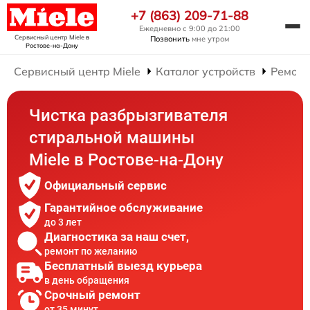
+7 (863) 209-71-88
Ежедневно с 9:00 до 21:00
Сервисный центр Miele
в
Позвонить
мне утром
Ростове-на-Дону
Сервисный центр Miele
Каталог устройств
Ремонт
Чистка разбрызгивателя
стиральной машины
Miele в Ростове-на-Дону
Официальный сервис
Гарантийное обслуживание
до 3 лет
Диагностика за наш счет,
ремонт по желанию
Бесплатный выезд курьера
в день обращения
Срочный ремонт
от 35 минут