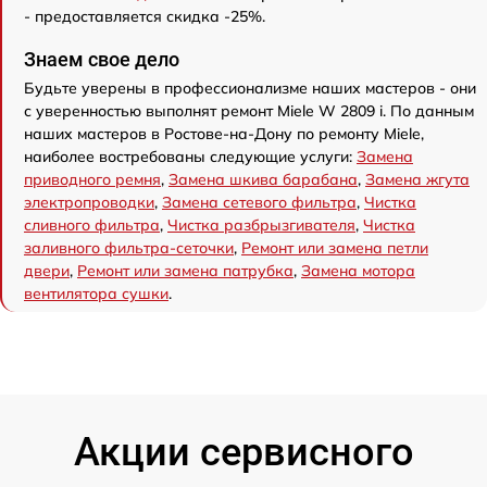
- предоставляется скидка -25%.
Знаем свое дело
Будьте уверены в профессионализме наших мастеров - они
с уверенностью выполнят ремонт Miele W 2809 i. По данным
наших мастеров в Ростове-на-Дону по ремонту Miele,
наиболее востребованы следующие услуги:
Замена
приводного ремня
,
Замена шкива барабана
,
Замена жгута
электропроводки
,
Замена сетевого фильтра
,
Чистка
сливного фильтра
,
Чистка разбрызгивателя
,
Чистка
заливного фильтра-сеточки
,
Ремонт или замена петли
двери
,
Ремонт или замена патрубка
,
Замена мотора
вентилятора сушки
.
Акции сервисного