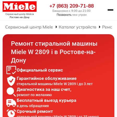
+7 (863) 209-71-88
Ежедневно с 9:00 до 21:00
Сервисный центр Miele
в
Позвонить
мне утром
Ростове-на-Дону
Сервисный центр Miele
Каталог устройств
Ремонт
Ремонт стиральной машины
Miele W 2809 i в Ростове-на-
Дону
Официальный сервис
Гарантийное обслуживание
стиральной машины Miele W 2809 i до 3 лет
Диагностика за наш счет,
ремонт по желанию
Бесплатный выезд курьера
в день обращения
Срочный ремонт
стиральной машины Miele W 2809 i от 35 минут