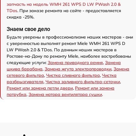
запчасть на модель WMH 261 WPS D LW PWash 2.0 &
TDos
. При заказе ремонта на сайте - предоставляется
скидка -25%.
Знаем свое дело
Будьте уверены в профессионализме наших мастеров - они
с уверенностью выполнят ремонт Miele WMH 261 WPS D
LW PWash 2.0 & TDos. По данным наших мастеров в
Ростове-на-Дону по ремонту Miele, наиболее востребованы
следующие услуги:
Замена приводного ремня
,
Замена
шкива барабана
,
Замена жгута электропроводки
,
Замена
сетевого фильтра
,
Чистка сливного фильтра
,
Чистка
разбрызгивателя
,
Чистка заливного фильтра-сеточки
,
Ремонт или замена петли двери
,
Ремонт или замена
патрубка
,
Замена мотора вентилятора сушки
.