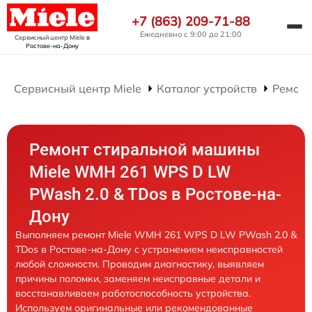
+7 (863) 209-71-88
Ежедневно с 9:00 до 21:00
Сервисный центр Miele
в
Ростове-на-Дону
Сервисный центр Miele
Каталог устройств
Ремонт
Ремонт стиральной машины
Miele WMH 261 WPS D LW
PWash 2.0 & TDos в Ростове-на-
Дону
Выполняем ремонт Miele WMH 261 WPS D LW PWash 2.0 &
TDos в Ростове-на-Дону с устранением неисправностей
любой сложности. Проводим диагностику, выявляем
причины поломки, заменяем неисправные детали и
восстанавливаем работоспособность устройства.
Используем оригинальные или рекомендованные