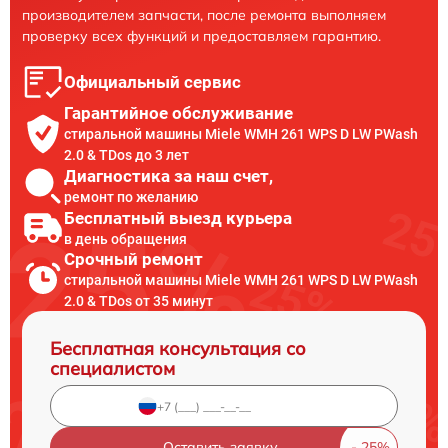
производителем запчасти, после ремонта выполняем
проверку всех функций и предоставляем гарантию.
Официальный сервис
Гарантийное обслуживание
стиральной машины Miele WMH 261 WPS D LW PWash
2.0 & TDos до 3 лет
Диагностика за наш счет,
ремонт по желанию
Бесплатный выезд курьера
в день обращения
Срочный ремонт
стиральной машины Miele WMH 261 WPS D LW PWash
2.0 & TDos от 35 минут
Бесплатная консультация со
специалистом
Оставить заявку