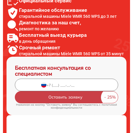
Официальный сервис
Гарантийное обслуживание
стиральной машины Miele WMR 560 WPS до 3 лет
Диагностика за наш счет,
ремонт по желанию
Бесплатный выезд курьера
в день обращения
Срочный ремонт
стиральной машины Miele WMR 560 WPS от 35 минут
Бесплатная консультация со
специалистом
Оставить заявку
Нажимая на кнопку "Оставить заявку" Вы соглашаетесь c
политикой
конфиденциальности