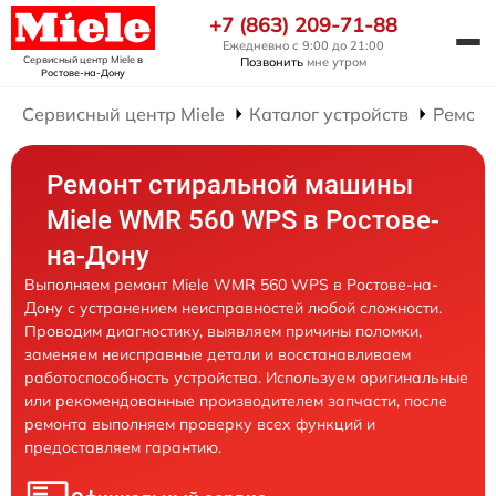
+7 (863) 209-71-88
Ежедневно с 9:00 до 21:00
Сервисный центр Miele
в
Позвонить
мне утром
Ростове-на-Дону
Сервисный центр Miele
Каталог устройств
Ремонт
Ремонт стиральной машины
Miele WMR 560 WPS в Ростове-
на-Дону
Выполняем ремонт Miele WMR 560 WPS в Ростове-на-
Дону с устранением неисправностей любой сложности.
Проводим диагностику, выявляем причины поломки,
заменяем неисправные детали и восстанавливаем
работоспособность устройства. Используем оригинальные
или рекомендованные производителем запчасти, после
ремонта выполняем проверку всех функций и
предоставляем гарантию.