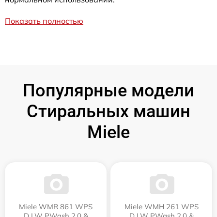
Показать полностью
Популярные модели
Стиральных машин
Miele
Miele WMR 861 WPS
Miele WMH 261 WPS
D LW PWash 2.0 &
D LW PWash 2.0 &