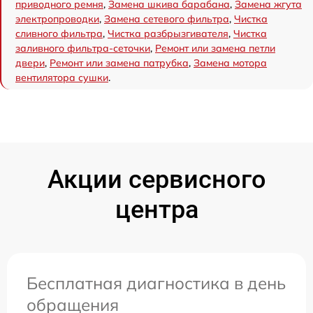
приводного ремня
,
Замена шкива барабана
,
Замена жгута
электропроводки
,
Замена сетевого фильтра
,
Чистка
сливного фильтра
,
Чистка разбрызгивателя
,
Чистка
заливного фильтра-сеточки
,
Ремонт или замена петли
двери
,
Ремонт или замена патрубка
,
Замена мотора
вентилятора сушки
.
Акции сервисного
центра
Бесплатная диагностика в день
обращения