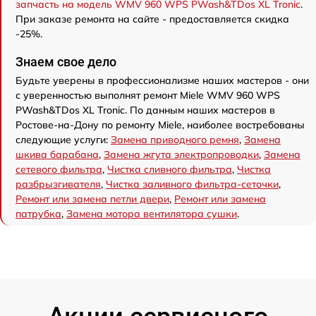
запчасть на модель WMV 960 WPS PWash&TDos XL Tronic
.
При заказе ремонта на сайте - предоставляется скидка
-25%.
Знаем свое дело
Будьте уверены в профессионализме наших мастеров - они
с уверенностью выполнят ремонт Miele WMV 960 WPS
PWash&TDos XL Tronic. По данным наших мастеров в
Ростове-на-Дону по ремонту Miele, наиболее востребованы
следующие услуги:
Замена приводного ремня
,
Замена
шкива барабана
,
Замена жгута электропроводки
,
Замена
сетевого фильтра
,
Чистка сливного фильтра
,
Чистка
разбрызгивателя
,
Чистка заливного фильтра-сеточки
,
Ремонт или замена петли двери
,
Ремонт или замена
патрубка
,
Замена мотора вентилятора сушки
.