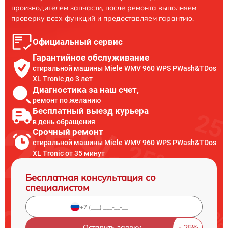
производителем запчасти, после ремонта выполняем
проверку всех функций и предоставляем гарантию.
Официальный сервис
Гарантийное обслуживание
стиральной машины Miele WMV 960 WPS PWash&TDos
XL Tronic до 3 лет
Диагностика за наш счет,
ремонт по желанию
Бесплатный выезд курьера
в день обращения
Срочный ремонт
стиральной машины Miele WMV 960 WPS PWash&TDos
XL Tronic от 35 минут
Бесплатная консультация со
специалистом
Оставить заявку