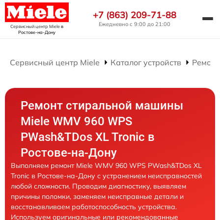
+7 (863) 209-71-88
Ежедневно с 9:00 до 21:00
Сервисный центр Miele
в
Ростове-на-Дону
Сервисный центр Miele
Каталог устройств
Ремонт
Ремонт стиральной машины
Miele WMV 960 WPS
PWash&TDos XL Tronic в
Ростове-на-Дону
Выполняем ремонт Miele WMV 960 WPS PWash&TDos XL
Tronic в Ростове-на-Дону с устранением неисправностей
любой сложности. Проводим диагностику, выявляем
причины поломки, заменяем неисправные детали и
восстанавливаем работоспособность устройства.
Используем оригинальные или рекомендованные