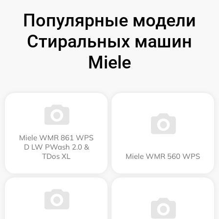
Популярные модели
Стиральных машин
Miele
Miele WMR 861 WPS
D LW PWash 2.0 &
TDos XL
Miele WMR 560 WPS