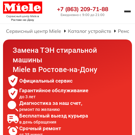
+7 (863) 209-71-88
Ежедневно с 9:00 до 21:00
Сервисный центр Miele
в
Ростове-на-Дону
Сервисный центр Miele
Каталог устройств
Ремонт
Замена ТЭН стиральной
машины
Miele в Ростове-на-Дону
Официальный сервис
Гарантийное обслуживание
до 3 лет
Диагностика за наш счет,
ремонт по желанию
Бесплатный выезд курьера
в день обращения
Срочный ремонт
от 35 минут