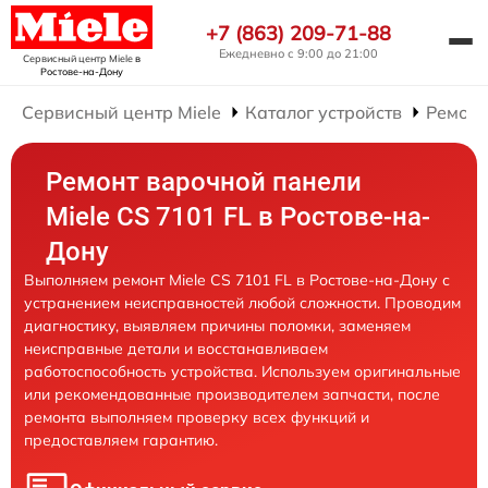
+7 (863) 209-71-88
Ежедневно с 9:00 до 21:00
Сервисный центр Miele
в
Ростове-на-Дону
Сервисный центр Miele
Каталог устройств
Ремонт
Ремонт варочной панели
Miele CS 7101 FL в Ростове-на-
Дону
Выполняем ремонт Miele CS 7101 FL в Ростове-на-Дону с
устранением неисправностей любой сложности. Проводим
диагностику, выявляем причины поломки, заменяем
неисправные детали и восстанавливаем
работоспособность устройства. Используем оригинальные
или рекомендованные производителем запчасти, после
ремонта выполняем проверку всех функций и
предоставляем гарантию.