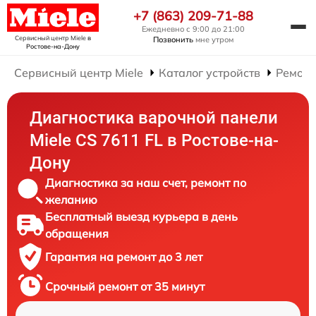
+7 (863) 209-71-88
Ежедневно с 9:00 до 21:00
Сервисный центр Miele
в
Позвонить
мне утром
Ростове-на-Дону
Сервисный центр Miele
Каталог устройств
Ремонт
Диагностика варочной панели
Miele CS 7611 FL в Ростове-на-
Дону
Диагностика за наш счет, ремонт по
желанию
Бесплатный выезд курьера в день
обращения
Гарантия на ремонт до 3 лет
Срочный ремонт от 35 минут