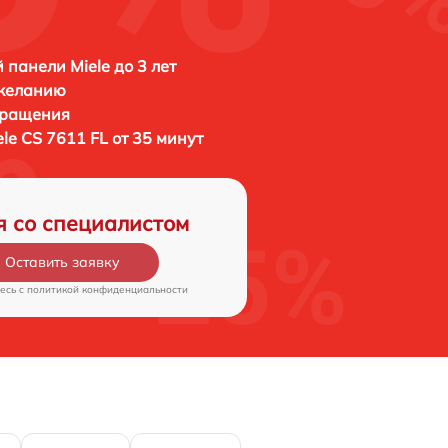
 панели Miele до 3 лет
 желанию
бращения
ele CS 7611 FL от 35 минут
я со специалистом
Оставить заявку
есь c
политикой конфиденциальности